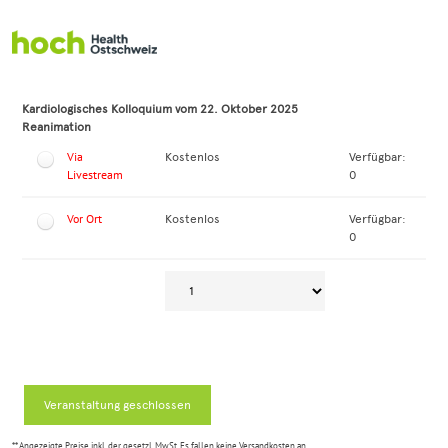
Zum Anmeldeformular springen
Kardiologisches Kolloquium vom 22. Oktober 2025
Reanimation
Via
Kostenlos
Verfügbar:
Livestream
0
Vor Ort
Kostenlos
Verfügbar:
0
Veranstaltung geschlossen
** Angezeigte Preise inkl. der gesetzl. MwSt. Es fallen keine Versandkosten an.