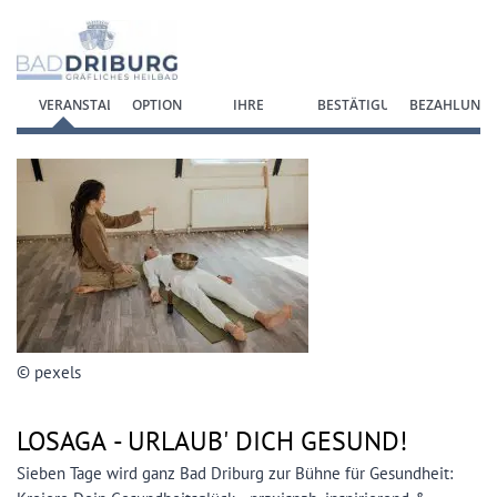
Zum Anmeldeformular springen
VERANSTALTUNG
OPTION
IHRE
BESTÄTIGUNG
BEZAHLUNG
WÄHLEN
DATEN
© pexels
LOSAGA -
URLAUB' DICH GESUND!
Sieben Tage wird ganz Bad Driburg zur Bühne für Gesundheit: