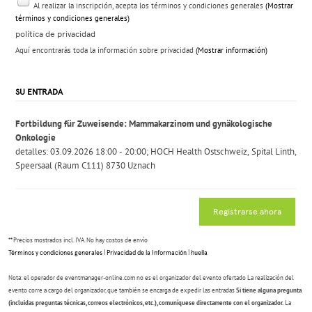
Al realizar la inscripción, acepta los términos y condiciones generales
(Mostrar
términos y condiciones generales)
política de privacidad
Aquí encontrarás toda la información sobre privacidad
(Mostrar información)
SU ENTRADA
Fortbildung für Zuweisende: Mammakarzinom und gynäkologische
Onkologie
detalles:
03.09.2026 18:00 - 20:00; HOCH Health Ostschweiz, Spital Linth,
Speersaal (Raum C111) 8730 Uznach
Registrarse ahora
** Precios mostrados incl. IVA. No hay costos de envío
Términos y condiciones generales
|
Privacidad de la Información
|
huella
Nota: el operador de eventmanager-online.com no es el organizador del evento ofertado La realización del
evento corre a cargo del organizador, que también se encarga de expedir las entradas
Si tiene alguna pregunta
(incluidas preguntas técnicas, correos electrónicos, etc.), comuníquese directamente con el organizador.
La