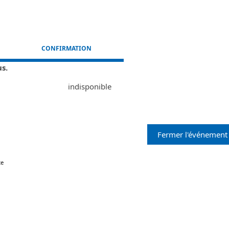
CONFIRMATION
us.
indisponible
Fermer l'événement
te