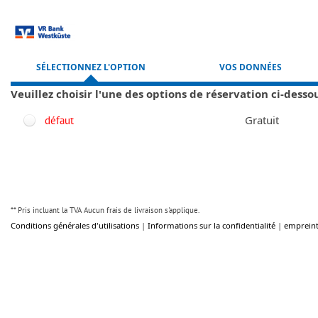
Accéder au formulaire d&#39;inscription
SÉLECTIONNEZ L'OPTION
VOS DONNÉES
Veuillez choisir l'une des options de réservation ci-desso
PERSONNELLES
Gratuit
défaut
** Pris incluant la TVA Aucun frais de livraison s'applique.
Conditions générales d'utilisations
|
Informations sur la confidentialité
|
emprein