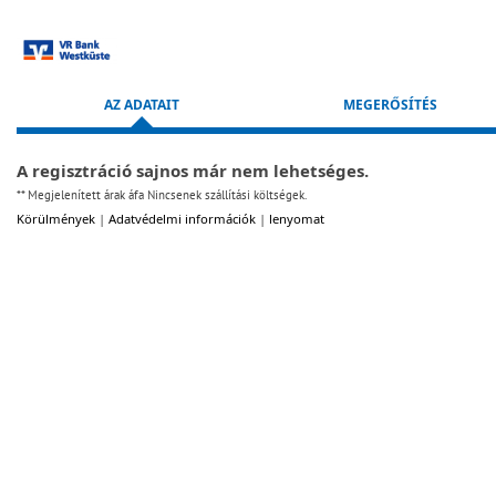
Ugrás a regisztrációs űrlapra
AZ ADATAIT
MEGERŐSÍTÉS
A regisztráció sajnos már nem lehetséges.
** Megjelenített árak áfa Nincsenek szállítási költségek.
Körülmények
|
Adatvédelmi információk
|
lenyomat