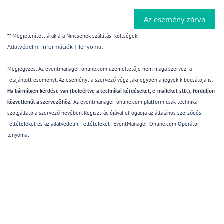
Az esemény zárva
** Megjelenített árak áfa Nincsenek szállítási költségek.
Adatvédelmi információk
|
lenyomat
Megjegyzés: Az eventmanager-online.com üzemeltetője nem maga szervezi a
felajánlott eseményt. Az eseményt a szervező végzi, aki egyben a jegyek kibocsátója is.
Ha bármilyen kérdése van (beleértve a technikai kérdéseket, e-maileket stb.), forduljon
közvetlenül a szervezőhöz.
Az eventmanager-online.com platform csak technikai
szolgáltató a szervező nevében. Regisztrációjával elfogadja az általános
szerződési
feltételeket
és
az adatvédelmi feltételeket
. EventManager-Online.com
Operátor
lenyomat