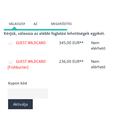
Ugrás a regisztrációs űrlapra
VÁLASSZON
AZ
MEGERŐSÍTÉS
Kérjük, válassza az alábbi foglalási lehetőségek egyikét.
OPCIÓT
ADATAIT
345,00 EUR**
Nem
GUEST WILDCARD
elérhető
236,00 EUR**
Nem
GUEST WILDCARD
elérhető
[Frühbucher]
Kupon kód
Aktiválja