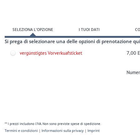
Vai al modulo di registrazione
SELEZIONA L'OPZIONE
I TUOI DATI
C
Si prega di selezionare una delle opzioni di prenotazione qui
7,00 
vergünstigtes Vorverkuafsticket
Numero
** I prezzi includono l'IVA. Non sono previste spese di spedizione.
Termini e condizioni
|
Informazioni sulla privacy
|
Imprint