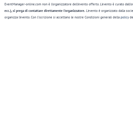
EventManager-online.com non è l'organizzatore dell'evento offerto. L'evento è curato dall'or
ecc.), si prega di contattare direttamente l'organizzatore.
L'evento è organizzato dalla soci
organizza l’evento. Con l'iscrizione si accettano le nostre Condizioni generali della
policy
de