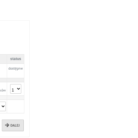
status
dostępne
ików
DALEJ