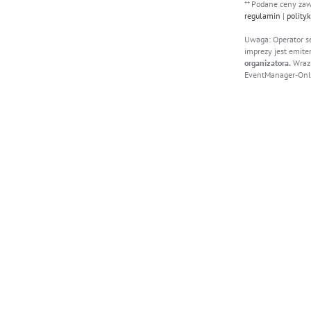
** Podane ceny zaw
regulamin
|
polity
Uwaga: Operator s
imprezy jest emite
organizatora.
Wraz 
EventManager-Onl