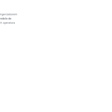
Organizatorem
rednio do
h operatora