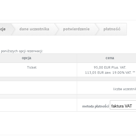
za rejestracyjnego
cje
dane uczestnika
potwierdzenie
płatność
 poniższych opcji rezerwacji:
opcja
cena
Ticket
95,00
EUR
Plus. VAT.
113,05
EUR zaw. 19.00% VAT. **
liczba uczestn
metoda płatności