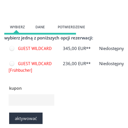
Przejdź do formularza rejestracyjnego
WYBIERZ
DANE
POTWIERDZENIE
wybierz jedną z poniższych opcji rezerwacji:
OPCJE
UCZESTNIKA
345,00 EUR**
Niedostępny
GUEST WILDCARD
236,00 EUR**
Niedostępny
GUEST WILDCARD
[Frühbucher]
kupon
aktywować