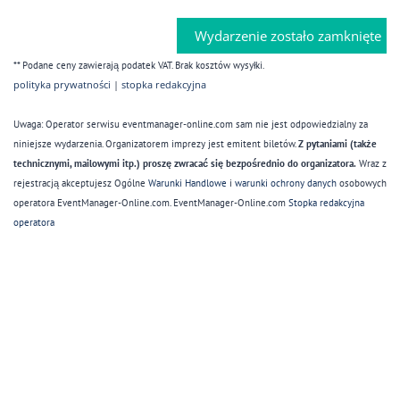
Wydarzenie zostało zamknięte
** Podane ceny zawierają podatek VAT. Brak kosztów wysyłki.
polityka prywatności
|
stopka redakcyjna
Uwaga: Operator serwisu eventmanager-online.com sam nie jest odpowiedzialny za
niniejsze wydarzenia. Organizatorem imprezy jest emitent biletów.
Z pytaniami (także
technicznymi, mailowymi itp.) proszę zwracać się bezpośrednio do organizatora.
Wraz z
rejestracją akceptujesz Ogólne
Warunki Handlowe
i
warunki ochrony danych
osobowych
operatora EventManager-Online.com. EventManager-Online.com
Stopka redakcyjna
operatora