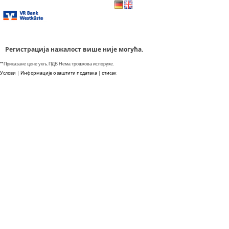
Пређи на формулар за регистрацију
Регистрација нажалост више није могућа.
** Приказане цене укљ. ПДВ Нема трошкова испоруке.
Услови
|
Информације о заштити података
|
отисак