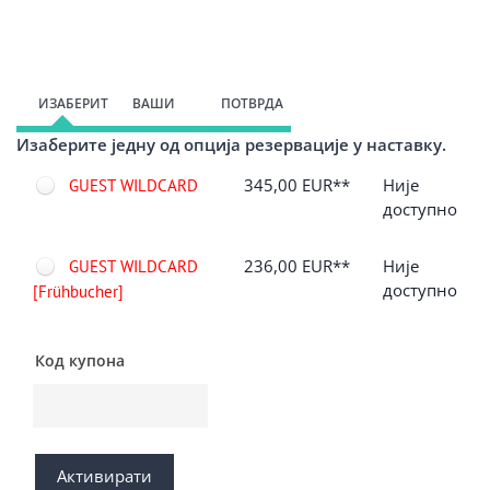
Пређи на формулар за регистрацију
ИЗАБЕРИТЕ
ВАШИ
ПОТВРДА
Изаберите једну од опција резервације у наставку.
ОПЦИЈУ
ПОДАЦИ
345,00 EUR**
Није
GUEST WILDCARD
доступно
236,00 EUR**
Није
GUEST WILDCARD
доступно
[Frühbucher]
Код купона
Активирати