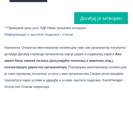
Догађај је затворен
** Приказане цене укљ. ПДВ Нема трошкова испоруке.
Информације о заштити података
|
отисак
Напомена: Оператор евентманагер-онлине.цом није сам организатор понуђеног
догађаја. Догађај спроводи организатор који је уједно и издавалац карата.
Ако
имате било каквих питања (укључујући техничка, е-маилове, итд.),
контактирајте директно организатора.
Платформа евентманагер-онлине.цом
је само пружалац техничких услуга у име организатора. Својом регистрацијом
прихватате наше
услове
и
одредбе
и
услове
заштите података
. EventManager-
Online.com
Отисак оператора