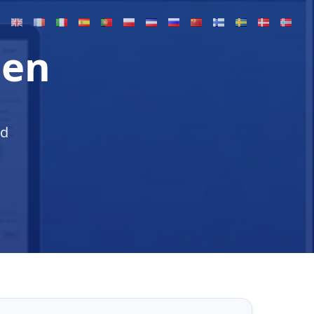
nen
nd