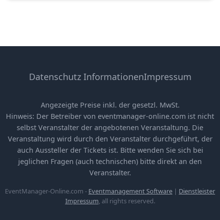
Datenschutz Informationen
Impressum
Angezeigte Preise inkl. der gesetzl. MwSt.
Hinweis: Der Betreiber von eventmanager-online.com ist nicht
selbst Veranstalter der angebotenen Veranstaltung. Die
Veranstaltung wird durch den Veranstalter durchgeführt, der
auch Aussteller der Tickets ist. Bitte wenden Sie sich bei
jeglichen Fragen (auch technischen) bitte direkt an den
Veranstalter.
EventManager-Online.com -
Eventmanagement Software
|
Dienstleister
Impressum
, all rights reserved.