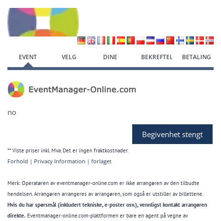
Hopp til registreringsskjema
EVENT
VELG
DINE
BEKREFTELSE
BETALING
ALTERNATIV
DATA
no
Begivenhet stengt
** Viste priser inkl. Mva. Det er ingen fraktkostnader.
Forhold
|
Privacy Information
|
forlaget
Merk: Operatøren av eventmanager-online.com er ikke arrangøren av den tilbudte
hendelsen. Arrangøren arrangeres av arrangøren, som også er utstiller av billettene.
Hvis du har spørsmål (inkludert tekniske, e-poster osv.), vennligst kontakt arrangøren
direkte.
Eventmanager-online.com-plattformen er bare en agent på vegne av