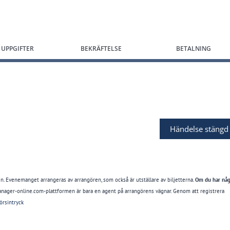
 UPPGIFTER
BEKRÄFTELSE
BETALNING
Händelse stängd
 Evenemanget arrangeras av arrangören, som också är utställare av biljetterna.
Om du har någ
ager-online.com-plattformen är bara en agent på arrangörens vägnar. Genom att registrera
örsintryck