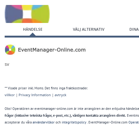
Hoppa till registreringsformuläret
HÄNDELSE
VÄLJ ALTERNATIV
DINA
sv
** Visade priser inkl. Moms. Det finns inga fraktkostnader.
villkor
|
Privacy Information
|
avtryck
Obs! Operatören av eventmanager-online.com är inte arrangören av den erbjudna händelsen.
frågor (inklusive tekniska frågor, e-post, etc.), vänligen kontakta arrangören direkt.
Eventman
accepterar du våra
användarvillkor
och
integritetspolicy
. EventManager-Online.com
Operat